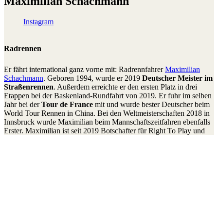
Maximilian Schachmann
Instagram
Radrennen
Er fährt international ganz vorne mit: Radrennfahrer
Maximilian
Schachmann
. Geboren 1994, wurde er 2019
Deutscher Meister im
Straßenrennen
. Außerdem erreichte er den ersten Platz in drei
Etappen bei der Baskenland-Rundfahrt von 2019. Er fuhr im selben
Jahr bei der
Tour de France
mit und wurde bester Deutscher beim
World Tour Rennen in China. Bei den Weltmeisterschaften 2018 in
Innsbruck wurde Maximilian beim Mannschaftszeitfahren ebenfalls
Erster. Maximilian ist seit 2019 Botschafter für Right To Play und
hat die Programme in Äthiopien besucht.
„Durch Spiel und Sport wichtiges Wissen und soziale Kompetenzen
vermitteln, das hat für mich als Profisportler sofort Sinn gemacht. In
Äthiopien konnte ich selbst sehen, wie Kinder spielerisch lernen und
dabei ihren Teamgeist oder ihr Selbstvertrauen stärken. Mich dafür
einzusetzen mach mich glücklich und stolz.“
Stay connected to the Uprisers